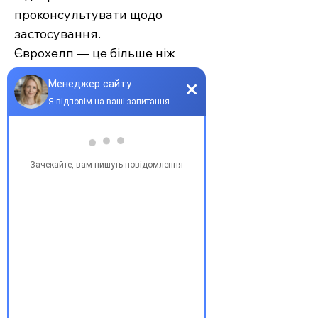
проконсультувати щодо
застосування.
Єврохелп — це більше ніж
аптека. Це сучасний підхід до
турботи про себе та своїх
рідних, де поєднуються
доступність, якість та
швидкість. Довірте своє
здоров’я професіоналам —
обирайте зручність та
надійність.
З повагою, команда інтернет-
аптеки Єврохелп. Будьте
здорові!