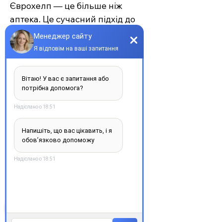
Єврохелп — це більше ніж
аптека. Це сучасний підхід до
турботи про себе та своїх
рідних, де поєднуються
доступність, якість та
швидкість. Довірте своє
здоров’я професіоналам —
обирайте зручність та
надійність.
З повагою, команда інтернет-
аптеки Єврохелп. Будьте
здорові!
Супутні товари