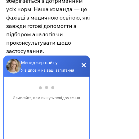
зберігається з дотриманням
усіх норм. Наша команда — це
фахівці з медичною освітою, які
завжди готові допомогти з
підбором аналогів чи
проконсультувати щодо
застосування.
Єврохелп — це більше ніж
аптека. Це сучасний підхід до
турботи про себе та своїх
рідних, де поєднуються
доступність, якість та
швидкість. Довірте своє
здоров’я професіоналам —
обирайте зручність та
надійність.
З повагою, команда інтернет-