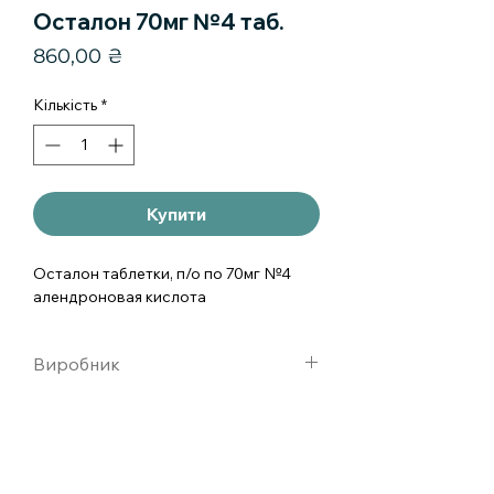
Осталон 70мг №4 таб.
Ціна
860,00 ₴
Кількість
*
Купити
Осталон таблетки, п/о по 70мг №4 
алендроновая кислота
Виробник
Гедеон Рихтер, ООО, Польша/
Венгрия