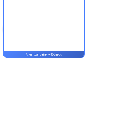
аптеки Єврохелп. Будьте
здорові!
Супутні товари