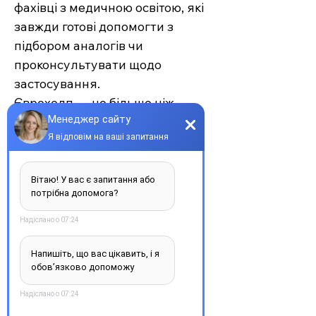
фахівці з медичною освітою, які
завжди готові допомогти з
підбором аналогів чи
проконсультувати щодо
застосування.
Єврохелп — це більше ніж
аптека. Це сучасний підхід до
турботи про себе та своїх
рідних, де поєднуються
доступність, якість та
швидкість. Довірте своє
здоров’я професіоналам —
обирайте зручність та
надійність.
З повагою, команда інтернет-
аптеки Єврохелп. Будьте
здорові!