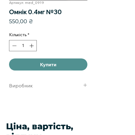
Артикул: med_0919
Омнік 0.4мг №30
Ціна
550,00 ₴
Кількість
*
Купити
Виробник
Астеллас Фарма Юроп Б.В.,
Нидерланды
Ціна, вартість,