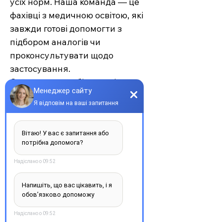
усіх норм. Наша команда — це
фахівці з медичною освітою, які
завжди готові допомогти з
підбором аналогів чи
проконсультувати щодо
застосування.
Єврохелп — це більше ніж
аптека. Це сучасний підхід до
турботи про себе та своїх
рідних, де поєднуються
доступність, якість та
швидкість. Довірте своє
здоров’я професіоналам —
обирайте зручність та
надійність.
З повагою, команда інтернет-
аптеки Єврохелп. Будьте