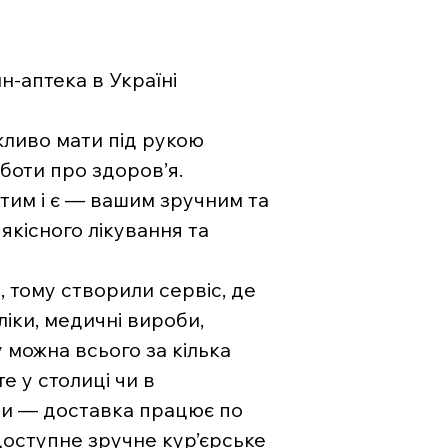
-аптека в Україні
жливо мати під рукою
боти про здоров’я.
тим і є — вашим зручним та
якісного лікування та
, тому створили сервіс, де
ліки, медичні вироби,
 можна всього за кілька
е у столиці чи в
ни — доставка працює по
 доступне зручне кур’єрське