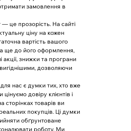
отримати замовлення в
— це прозорість. На сайті
туальну ціну на кожен
аточна вартість вашого
на ще до його оформлення,
і акції, знижки та програни
 вигіднішими, дозволяючи
ля нас є думки тих, хто вже
цінуємо довіру клієнтів і
на сторінках товарів ви
 реальних покупців. Ці думки
рийняти обґрунтоване
коналювати роботу. Ми