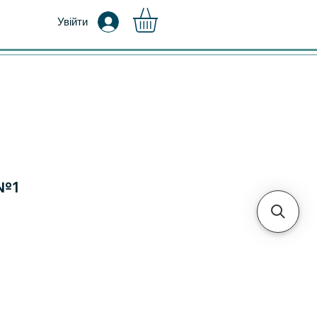
Увійти
 №1
а