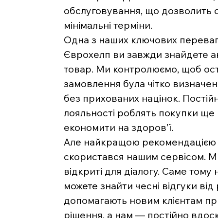
обслуговування, що дозволить 
мінімальні терміни.
Одна з наших ключових переваг 
Єврохелп ви завжди знайдете ак
товар. Ми контролюємо, щоб ост
замовлення була чітко визначе
без прихованих націнок. Постійн
лояльності роблять покупки ще
економити на здоров’ї.
Але найкращою рекомендацією д
скористався нашим сервісом. Ми 
відкриті для діалогу. Саме тому 
можете знайти чесні відгуки від
допомагають новим клієнтам п
рішення, а нам — постійно вдос