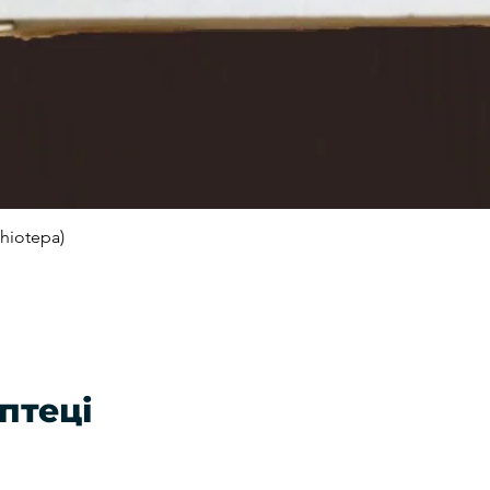
hiotepa)
Швидкий перегляд
птеці