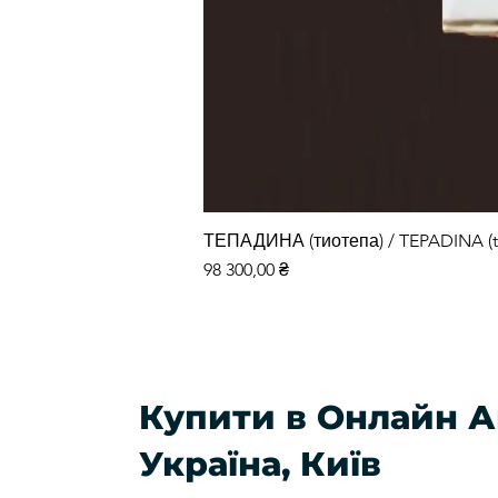
ТЕПАДИНА (тиотепа) / TEPADINA (t
Ціна
98 300,00 ₴
Купити в Онлайн А
Україна, Київ