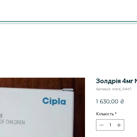
Золдрія 4мг
Артикул: med_0467
Цін
1 630,00 ₴
Кількість
*