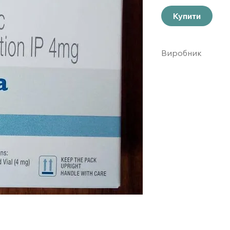
Купити
Виробник
Ципла Индия