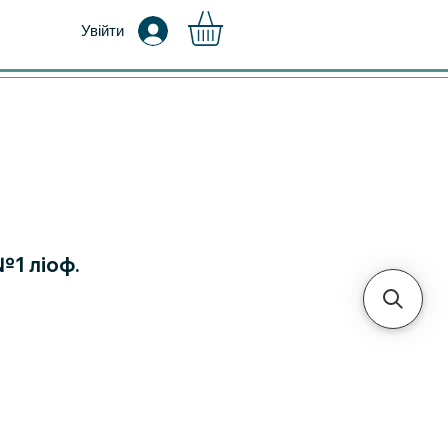
Увійти
№1 ліоф.
на