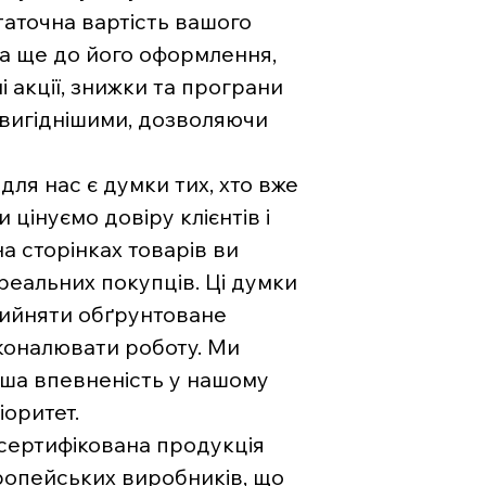
аточна вартість вашого
на ще до його оформлення,
і акції, знижки та програни
 вигіднішими, дозволяючи
ля нас є думки тих, хто вже
цінуємо довіру клієнтів і
на сторінках товарів ви
 реальних покупців. Ці думки
рийняти обґрунтоване
коналювати роботу. Ми
ваша впевненість у нашому
іоритет.
 сертифікована продукція
вропейських виробників, що