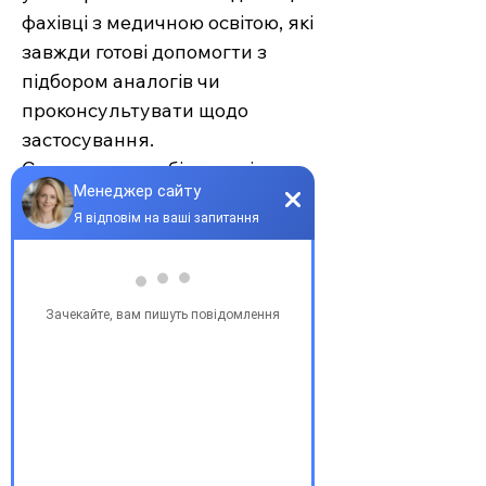
фахівці з медичною освітою, які
завжди готові допомогти з
підбором аналогів чи
проконсультувати щодо
застосування.
Єврохелп — це більше ніж
аптека. Це сучасний підхід до
турботи про себе та своїх
рідних, де поєднуються
доступність, якість та
швидкість. Довірте своє
здоров’я професіоналам —
обирайте зручність та
надійність.
З повагою, команда інтернет-
аптеки Єврохелп. Будьте