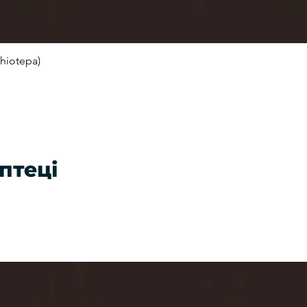
hiotepa)
Швидкий перегляд
птеці