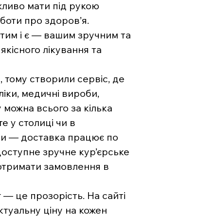
жливо мати під рукою
боти про здоров’я.
тим і є — вашим зручним та
якісного лікування та
, тому створили сервіс, де
ліки, медичні вироби,
 можна всього за кілька
е у столиці чи в
ни — доставка працює по
 доступне зручне кур’єрське
отримати замовлення в
— це прозорість. На сайті
туальну ціну на кожен