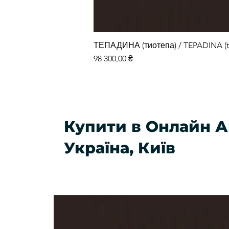
ТЕПАДИНА (тиотепа) / TEPADINA (t
Ціна
98 300,00 ₴
Купити в Онлайн А
Україна, Київ