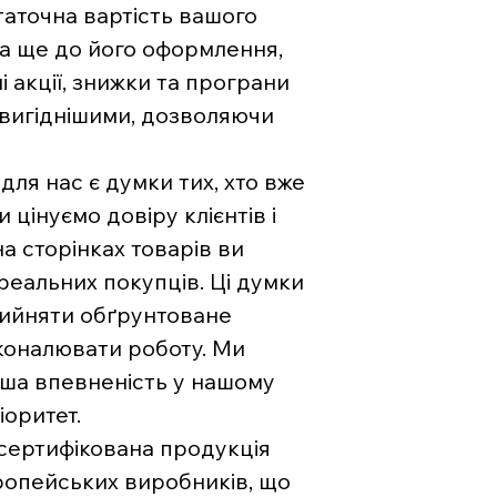
аточна вартість вашого
на ще до його оформлення,
і акції, знижки та програни
 вигіднішими, дозволяючи
ля нас є думки тих, хто вже
цінуємо довіру клієнтів і
на сторінках товарів ви
 реальних покупців. Ці думки
рийняти обґрунтоване
коналювати роботу. Ми
ваша впевненість у нашому
іоритет.
 сертифікована продукція
вропейських виробників, що