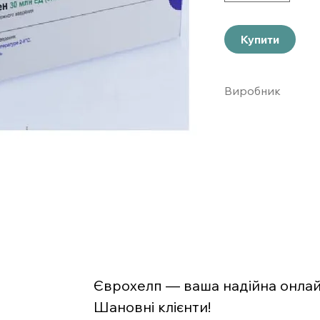
Купити
Виробник
Амдженголландия
Єврохелп — ваша надійна онлайн
Шановні клієнти!