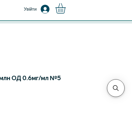
Увійти
млн ОД 0.6мг/мл №5
а