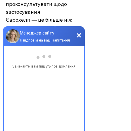
проконсультувати щодо
застосування.
Єврохелп — це більше ніж
аптека. Це сучасний підхід до
турботи про себе та своїх
рідних, де поєднуються
доступність, якість та
швидкість. Довірте своє
здоров’я професіоналам —
обирайте зручність та
надійність.
З повагою, команда інтернет-
аптеки Єврохелп. Будьте
здорові!