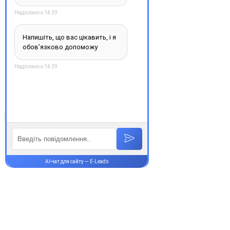
рідних, де поєднуються
доступність, якість та
швидкість. Довірте своє
здоров’я професіоналам —
обирайте зручність та
надійність.
З повагою, команда інтернет-
аптеки Єврохелп. Будьте
здорові!
Супутні товари