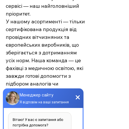
сервісі — наш найголовніший
пріоритет.
У нашому асортименті — тільки
сертифікована продукція від
провідних вітчизняних та
європейських виробників, що
зберігається з дотриманням
усіх норм. Наша команда — це
фахівці з медичною освітою, які
завжди готові допомогти з
підбором аналогів чи
проконсультувати щодо
застосування.
Єврохелп — це більше ніж
аптека. Це сучасний підхід до
турботи про себе та своїх