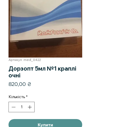
Артикул: med_0422
Дорзопт 5мл №1 краплі
очні
Ціна
820,00 ₴
Кількість
*
Купити