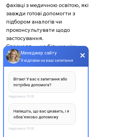
фахівці з медичною освітою, які
завжди готові допомогти з
підбором аналогів чи
проконсультувати щодо
застосування.
Єврохелп — це більше ніж
аптека. Це сучасний підхід до
турботи про себе та своїх
рідних, де поєднуються
доступність, якість та
швидкість. Довірте своє
здоров’я професіоналам —
обирайте зручність та
надійність.
З повагою, команда інтернет-
аптеки Єврохелп. Будьте