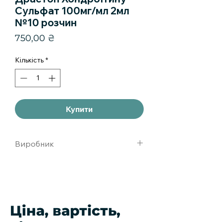
Сульфат 100мг/мл 2мл
№10 розчин
Ціна
750,00 ₴
Кількість
*
Купити
Виробник
Ромфарм компани Румыния
Ціна, вартість,