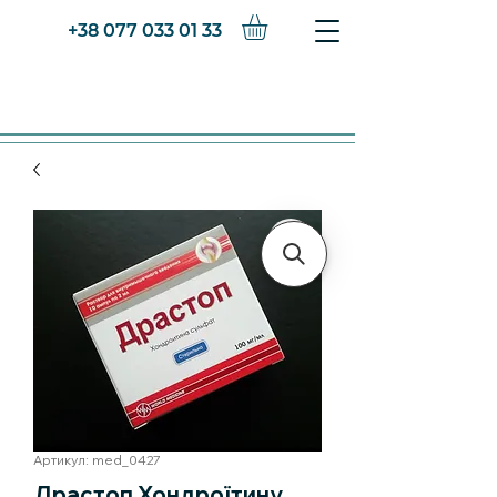
+38 077 033 01 33
Артикул: med_0427
Драстоп Хондроїтину