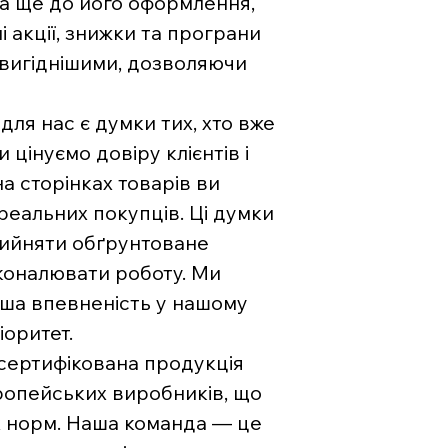
на ще до його оформлення,
і акції, знижки та програни
 вигіднішими, дозволяючи
ля нас є думки тих, хто вже
цінуємо довіру клієнтів і
на сторінках товарів ви
 реальних покупців. Ці думки
рийняти обґрунтоване
коналювати роботу. Ми
ваша впевненість у нашому
іоритет.
 сертифікована продукція
вропейських виробників, що
х норм. Наша команда — це