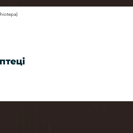
hiotepa)
Швидкий перегляд
птеці