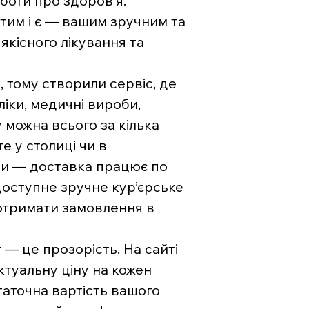
боти про здоров’я.
тим і є — вашим зручним та
якісного лікування та
, тому створили сервіс, де
ліки, медичні вироби,
 можна всього за кілька
е у столиці чи в
ни — доставка працює по
 доступне зручне кур’єрське
отримати замовлення в
— це прозорість. На сайті
туальну ціну на кожен
аточна вартість вашого