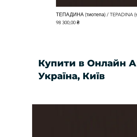
ТЕПАДИНА (тиотепа) / TEPADINA (t
Ціна
98 300,00 ₴
Купити в Онлайн А
Україна, Київ