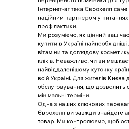
перевіреного помічника для тур
Інтернет-аптека Єврохелп саме 
надійним партнером у питаннях 
профілактики.
Ми розуміємо, як цінний ваш час
купити в Україні найнеобхідніші 
вітаміни та доглядову косметику
кліків. Неважливо, чи ви мешкаєт
найвіддаленішому куточку краї
всій Україні. Для жителів Києва
обслуговування, що дозволить 
мінімальні терміни.
Одна з наших ключових переваг 
Єврохелп ви завжди знайдете ак
товар. Ми контролюємо, щоб ост