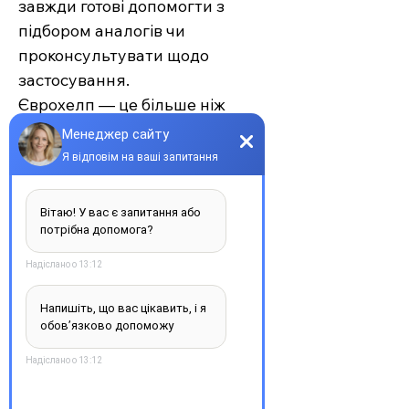
завжди готові допомогти з
підбором аналогів чи
проконсультувати щодо
застосування.
Єврохелп — це більше ніж
аптека. Це сучасний підхід до
турботи про себе та своїх
рідних, де поєднуються
доступність, якість та
швидкість. Довірте своє
здоров’я професіоналам —
обирайте зручність та
надійність.
З повагою, команда інтернет-
аптеки Єврохелп. Будьте
здорові!