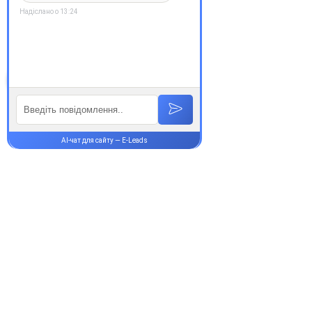
З повагою, команда інтернет-
аптеки Єврохелп. Будьте
здорові!
Супутні товари