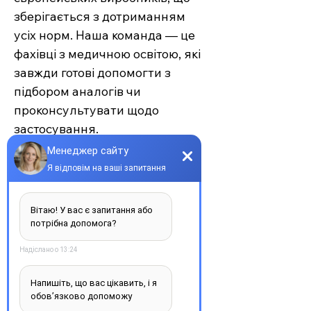
зберігається з дотриманням
усіх норм. Наша команда — це
фахівці з медичною освітою, які
завжди готові допомогти з
підбором аналогів чи
проконсультувати щодо
застосування.
Єврохелп — це більше ніж
аптека. Це сучасний підхід до
турботи про себе та своїх
рідних, де поєднуються
доступність, якість та
швидкість. Довірте своє
здоров’я професіоналам —
обирайте зручність та
надійність.