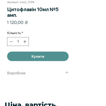
Артикул: med_1398
Цитофлавін 10мл №5
амп.
Ціна
1 120,00 ₴
Кількість
*
Купити
Виробник
Научно-технологическая
фармацевтическяфирма Полисан
Ціна, вартість,