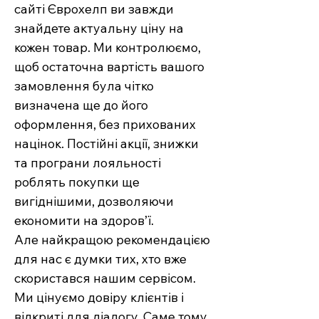
сайті Єврохелп ви завжди
знайдете актуальну ціну на
кожен товар. Ми контролюємо,
щоб остаточна вартість вашого
замовлення була чітко
визначена ще до його
оформлення, без прихованих
націнок. Постійні акції, знижки
та програни лояльності
роблять покупки ще
вигіднішими, дозволяючи
економити на здоров’ї.
Але найкращою рекомендацією
для нас є думки тих, хто вже
скористався нашим сервісом.
Ми цінуємо довіру клієнтів і
відкриті для діалогу. Саме тому