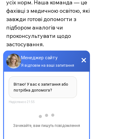
усіх норм. Наша команда — це
фахівці з медичною освітою, які
завжди готові допомогти з
підбором аналогів чи
проконсультувати щодо
застосування.
Єврохелп — це більше ніж
аптека. Це сучасний підхід до
турботи про себе та своїх
рідних, де поєднуються
доступність, якість та
швидкість. Довірте своє
здоров’я професіоналам —
обирайте зручність та
надійність.
З повагою, команда інтернет-
аптеки Єврохелп. Будьте