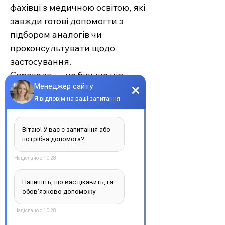
фахівці з медичною освітою, які
завжди готові допомогти з
підбором аналогів чи
проконсультувати щодо
застосування.
Єврохелп — це більше ніж
аптека. Це сучасний підхід до
турботи про себе та своїх
рідних, де поєднуються
доступність, якість та
швидкість. Довірте своє
здоров’я професіоналам —
обирайте зручність та
надійність.
З повагою, команда інтернет-
аптеки Єврохелп. Будьте
здорові!