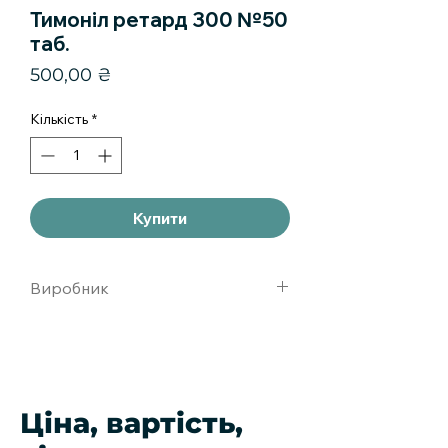
Тимоніл ретард 300 №50
таб.
Ціна
500,00 ₴
Кількість
*
Купити
Виробник
Деситин
АрцнеймиттельгмбХ,германия
Ціна, вартість,