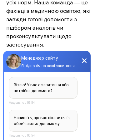
усіх норм. Наша команда — це
фахівці з медичною освітою, які
завжди готові допомогти з
підбором аналогів чи
проконсультувати щодо
застосування.
Єврохелп — це більше ніж
аптека. Це сучасний підхід до
турботи про себе та своїх
рідних, де поєднуються
доступність, якість та
швидкість. Довірте своє
здоров’я професіоналам —
обирайте зручність та
надійність.
З повагою, команда інтернет-
аптеки Єврохелп. Будьте