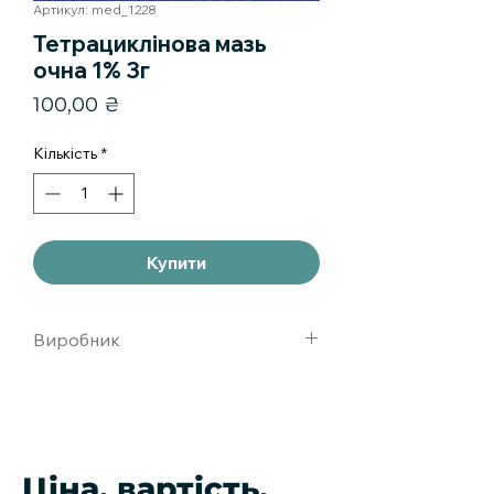
Артикул: med_1228
Тетрациклінова мазь
очна 1% 3г
Ціна
100,00 ₴
Кількість
*
Купити
Виробник
Татхимфармпрепараты, ОАО,г. Казань,
Российская Федерация
Ціна, вартість,