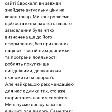
сайті Єврохелп ви завжди
знайдете актуальну ціну на
кожен товар. Ми контролюємо,
щоб остаточна вартість вашого
замовлення була чітко
визначена ще до його
оформлення, без прихованих
націнок. Постійні акції, знижки
та програни лояльності
роблять покупки ще
вигіднішими, дозволяючи
економити на здоров’ї.
Але найкращою рекомендацією
для нас є думки тих, хто вже
скористався нашим сервісом.
Ми цінуємо довіру клієнтів і
відкриті для діалогу. Саме тому