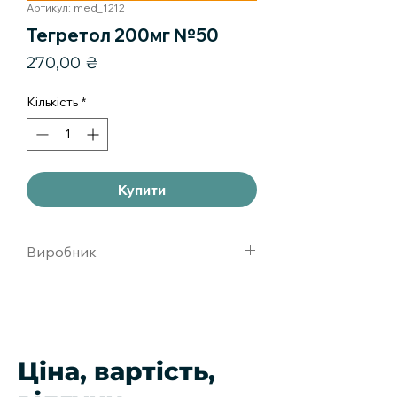
Артикул: med_1212
Тегретол 200мг №50
Ціна
270,00 ₴
Кількість
*
Купити
Виробник
Новартис Фарма С.п.А, Италия
Ціна, вартість,