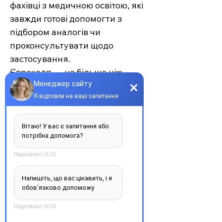
фахівці з медичною освітою, які
завжди готові допомогти з
підбором аналогів чи
проконсультувати щодо
застосування.
Єврохелп — це більше ніж
аптека. Це сучасний підхід до
турботи про себе та своїх
рідних, де поєднуються
доступність, якість та
швидкість. Довірте своє
здоров’я професіоналам —
обирайте зручність та
надійність.
З повагою, команда інтернет-
аптеки Єврохелп. Будьте
здорові!