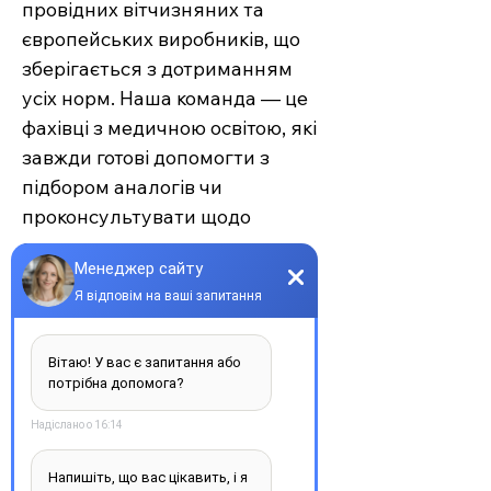
провідних вітчизняних та
європейських виробників, що
зберігається з дотриманням
усіх норм. Наша команда — це
фахівці з медичною освітою, які
завжди готові допомогти з
підбором аналогів чи
проконсультувати щодо
застосування.
Єврохелп — це більше ніж
аптека. Це сучасний підхід до
турботи про себе та своїх
рідних, де поєднуються
доступність, якість та
швидкість. Довірте своє
здоров’я професіоналам —
обирайте зручність та