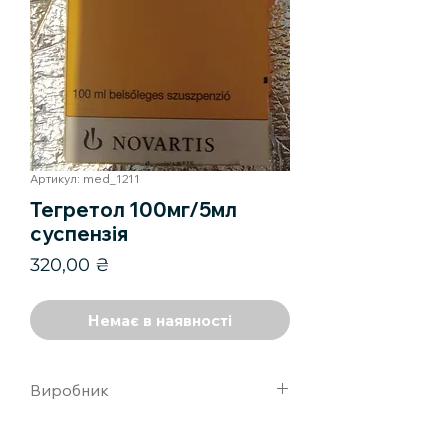
Артикул: med_1211
Тегретол 100мг/5мл
суспензія
Ціна
320,00 ₴
Немає в наявності
Виробник
новартис фарма с.п.а, италия