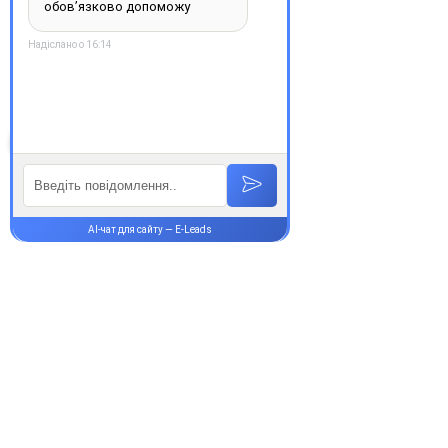
надійність.
З повагою, команда інтернет-
аптеки Єврохелп. Будьте
здорові!
Супутні товари