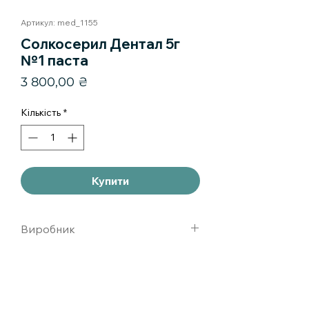
Артикул: med_1155
Солкосерил Дентал 5г
№1 паста
Ціна
3 800,00 ₴
Кількість
*
Купити
Виробник
Легаси Фармасьют., СвитселендгмбХ,
Швейцария