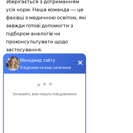
зберігається з дотриманням
усіх норм. Наша команда — це
фахівці з медичною освітою, які
завжди готові допомогти з
підбором аналогів чи
проконсультувати щодо
застосування.
Єврохелп — це більше ніж
аптека. Це сучасний підхід до
турботи про себе та своїх
рідних, де поєднуються
доступність, якість та
швидкість. Довірте своє
здоров’я професіоналам —
обирайте зручність та
надійність.
З повагою, команда інтернет-