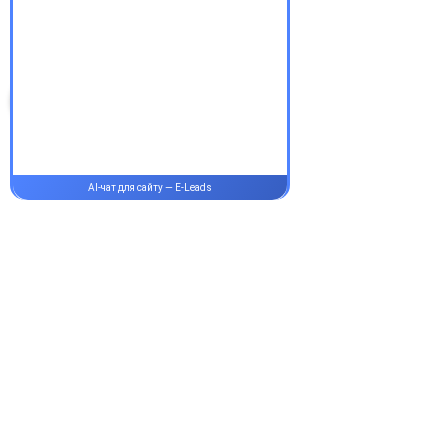
аптеки Єврохелп. Будьте
здорові!
Супутні товари