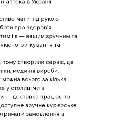
-аптека в Україні
жливо мати під рукою
боти про здоров’я.
тим і є — вашим зручним та
якісного лікування та
, тому створили сервіс, де
ліки, медичні вироби,
 можна всього за кілька
е у столиці чи в
ни — доставка працює по
 доступне зручне кур’єрське
отримати замовлення в