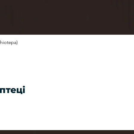
hiotepa)
Швидкий перегляд
птеці