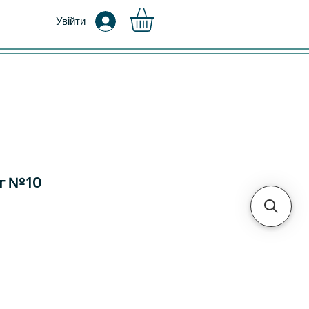
Увійти
мг №10