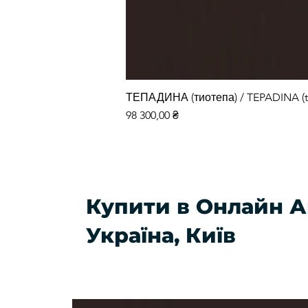
ТЕПАДИНА (тиотепа) / TEPADINA (t
Ціна
98 300,00 ₴
Купити в Онлайн А
Україна, Київ