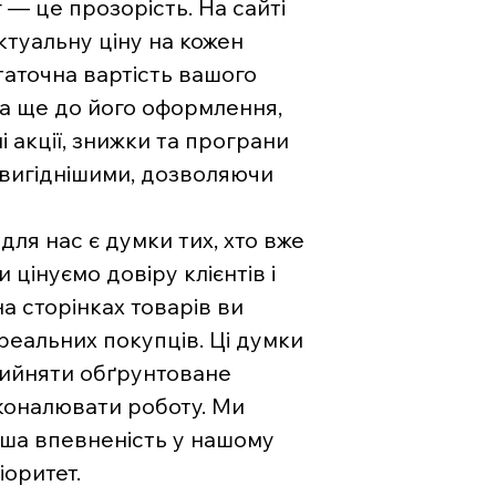
— це прозорість. На сайті
туальну ціну на кожен
аточна вартість вашого
на ще до його оформлення,
і акції, знижки та програни
 вигіднішими, дозволяючи
ля нас є думки тих, хто вже
цінуємо довіру клієнтів і
на сторінках товарів ви
 реальних покупців. Ці думки
рийняти обґрунтоване
коналювати роботу. Ми
ваша впевненість у нашому
іоритет.