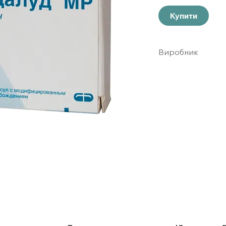
Купити
Виробник
Новартис Фарма А