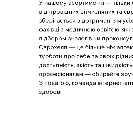
У нашому асортименті — тільки
від провідних вітчизняних та є
зберігається з дотриманням усі
фахівці з медичною освітою, які
підбором аналогів чи проконсу
Єврохелп — це більше ніж аптека
турботи про себе та своїх рідни
доступність, якість та швидкість
професіоналам — обирайте зручн
З повагою, команда інтернет-ап
здорові!