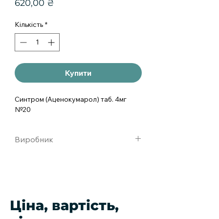
Ціна
620,00 ₴
Кількість
*
Купити
Синтром (Аценокумарол) таб. 4мг 
№20
Виробник
Merus Labs Испания
Ціна, вартість,