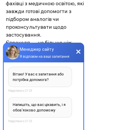
фахівці з медичною освітою, які
завжди готові допомогти з
підбором аналогів чи
проконсультувати щодо
застосування.
Єврохелп — це більше ніж
аптека. Це сучасний підхід до
турботи про себе та своїх
рідних, де поєднуються
доступність, якість та
швидкість. Довірте своє
здоров’я професіоналам —
обирайте зручність та
надійність.
З повагою, команда інтернет-
аптеки Єврохелп. Будьте
здорові!