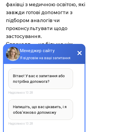
фахівці з медичною освітою, які
завжди готові допомогти з
підбором аналогів чи
проконсультувати щодо
застосування.
Єврохелп — це більше ніж
аптека. Це сучасний підхід до
турботи про себе та своїх
рідних, де поєднуються
доступність, якість та
швидкість. Довірте своє
здоров’я професіоналам —
обирайте зручність та
надійність.
З повагою, команда інтернет-
аптеки Єврохелп. Будьте
здорові!