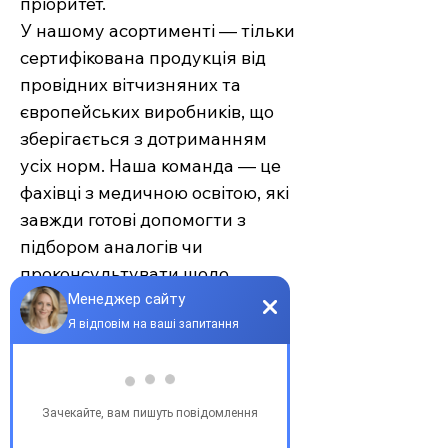
пріоритет.
У нашому асортименті — тільки
сертифікована продукція від
провідних вітчизняних та
європейських виробників, що
зберігається з дотриманням
усіх норм. Наша команда — це
фахівці з медичною освітою, які
завжди готові допомогти з
підбором аналогів чи
проконсультувати щодо
застосування.
Єврохелп — це більше ніж
аптека. Це сучасний підхід до
турботи про себе та своїх
рідних, де поєднуються
доступність, якість та