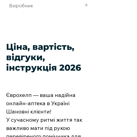
Виробник
Янссен Байолоджикс Б.В..
Нидерланды. Силаг АГ, Швейцария
Ціна, вартість,
відгуки,
інструкція 2026
Єврохелп — ваша надійна
онлайн-аптека в Україні
Шановні клієнти!
У сучасному ритмі життя так
важливо мати під рукою
перевіреного помічника для