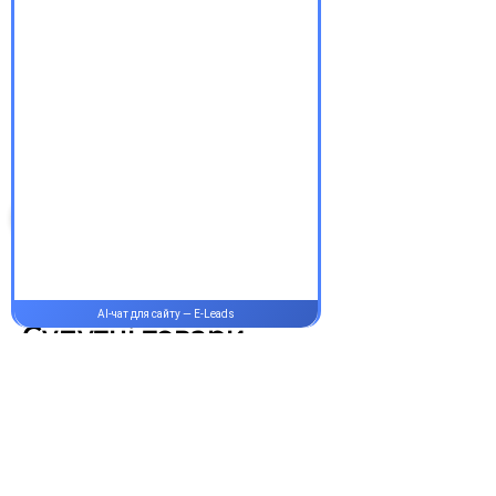
швидкість. Довірте своє
здоров’я професіоналам —
обирайте зручність та
надійність.
З повагою, команда інтернет-
аптеки Єврохелп. Будьте
здорові!
Супутні товари