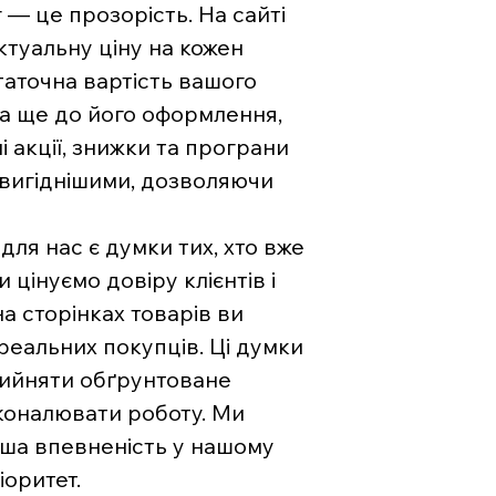
— це прозорість. На сайті
туальну ціну на кожен
аточна вартість вашого
на ще до його оформлення,
і акції, знижки та програни
 вигіднішими, дозволяючи
ля нас є думки тих, хто вже
цінуємо довіру клієнтів і
на сторінках товарів ви
 реальних покупців. Ці думки
рийняти обґрунтоване
коналювати роботу. Ми
ваша впевненість у нашому
іоритет.