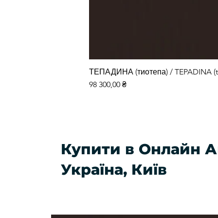
ТЕПАДИНА (тиотепа) / TEPADINA (t
Ціна
98 300,00 ₴
Купити в Онлайн А
Україна, Київ