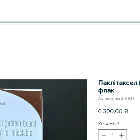
Паклітаксел 
флак.
Артикул: med_0939
Цін
6 300,00 ₴
Кількість
*