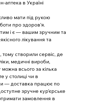
-аптека в Україні
жливо мати під рукою
боти про здоров’я.
тим і є — вашим зручним та
якісного лікування та
, тому створили сервіс, де
ліки, медичні вироби,
 можна всього за кілька
е у столиці чи в
ни — доставка працює по
 доступне зручне кур’єрське
отримати замовлення в