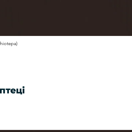
hiotepa)
Швидкий перегляд
птеці