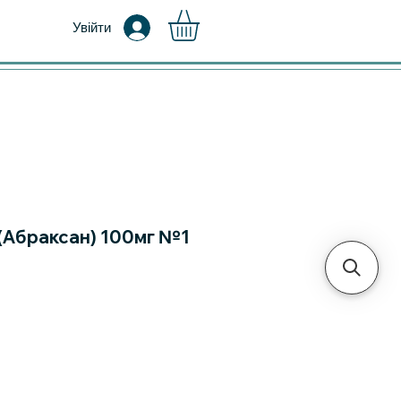
Увійти
(Абраксан) 100мг №1
а