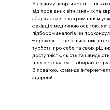
У нашому асортименті — тільки
від провідних вітчизняних та є
зберігається з дотриманням усі
фахівці з медичною освітою, які
підбором аналогів чи проконсу
Єврохелп — це більше ніж аптека
турботи про себе та своїх рідни
доступність, якість та швидкість
професіоналам — обирайте зручн
З повагою, команда інтернет-ап
здорові!