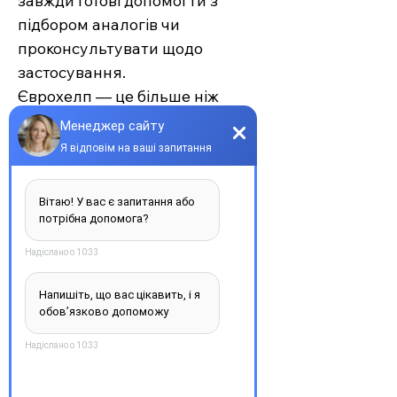
завжди готові допомогти з
підбором аналогів чи
проконсультувати щодо
застосування.
Єврохелп — це більше ніж
аптека. Це сучасний підхід до
турботи про себе та своїх
рідних, де поєднуються
доступність, якість та
швидкість. Довірте своє
здоров’я професіоналам —
обирайте зручність та
надійність.
З повагою, команда інтернет-
аптеки Єврохелп. Будьте
здорові!