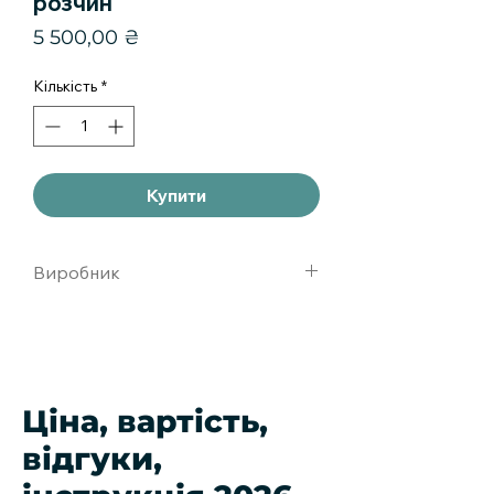
розчин
Ціна
5 500,00 ₴
Кількість
*
Купити
Виробник
ФерринггмбХ,германия/Джубилент
ХоллистерСтиер Дженерал
Партнершип, Канада
Ціна, вартість,
відгуки,