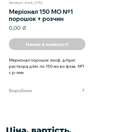
Артикул: med_0752
Меріонал 150 МО №1
порошок + розчин
Ціна
0,00 ₴
Немає в наявності
Мерионал порошок лиоф. д/приг. 
раствора д/ин. по 150 мо во флак. №1 
с р-лем
Виробник
ИБСА Институт Биохимик С.А.,
Швейцария.
Ціна, вартість,