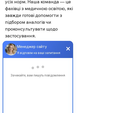
усіх норм. Наша команда — це
фахівці з медичною освітою, які
завжди готові допомогти з
підбором аналогів чи
проконсультувати щодо
застосування.
Єврохелп — це більше ніж
аптека. Це сучасний підхід до
турботи про себе та своїх
рідних, де поєднуються
доступність, якість та
швидкість. Довірте своє
здоров’я професіоналам —
обирайте зручність та
надійність.
З повагою, команда інтернет-
аптеки Єврохелп. Будьте