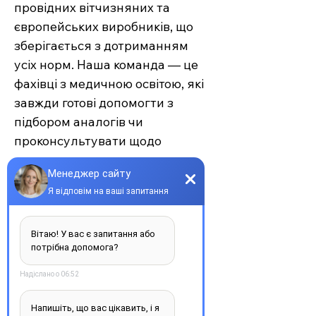
провідних вітчизняних та
європейських виробників, що
зберігається з дотриманням
усіх норм. Наша команда — це
фахівці з медичною освітою, які
завжди готові допомогти з
підбором аналогів чи
проконсультувати щодо
застосування.
Єврохелп — це більше ніж
аптека. Це сучасний підхід до
турботи про себе та своїх
рідних, де поєднуються
доступність, якість та
швидкість. Довірте своє
здоров’я професіоналам —
обирайте зручність та