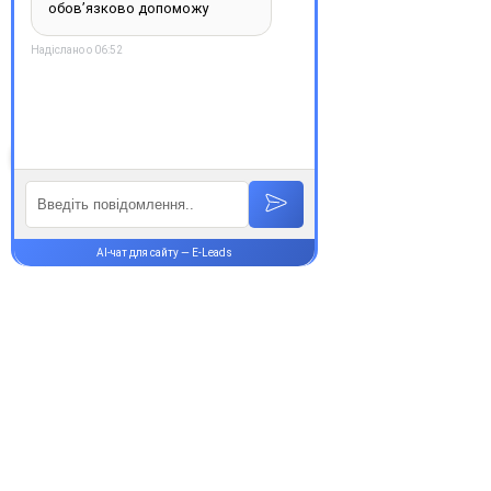
надійність.
З повагою, команда інтернет-
аптеки Єврохелп. Будьте
здорові!
Супутні товари