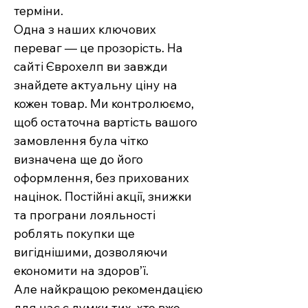
терміни.
Одна з наших ключових
переваг — це прозорість. На
сайті Єврохелп ви завжди
знайдете актуальну ціну на
кожен товар. Ми контролюємо,
щоб остаточна вартість вашого
замовлення була чітко
визначена ще до його
оформлення, без прихованих
націнок. Постійні акції, знижки
та програни лояльності
роблять покупки ще
вигіднішими, дозволяючи
економити на здоров’ї.
Але найкращою рекомендацією
для нас є думки тих, хто вже