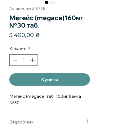
Артикул: med_0738
Мегейс (megace)160мг
№30 таб.
Ціна
3 400,00 ₴
Кількість
*
Купити
Мегейс (megace) таб. 160мг банка 
№30
Виробник
BRISTOL-MYERS SQUIBB AUSTRALIA,