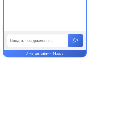
аптеки Єврохелп. Будьте
здорові!
Супутні товари