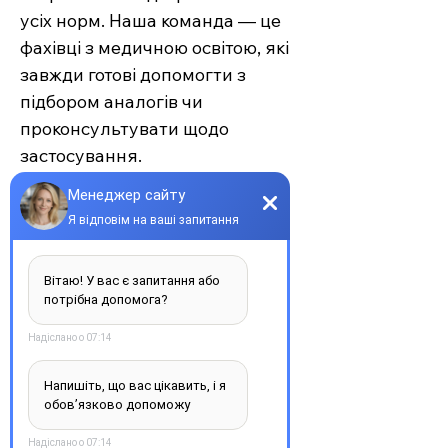
усіх норм. Наша команда — це
фахівці з медичною освітою, які
завжди готові допомогти з
підбором аналогів чи
проконсультувати щодо
застосування.
Єврохелп — це більше ніж
аптека. Це сучасний підхід до
турботи про себе та своїх
рідних, де поєднуються
доступність, якість та
швидкість. Довірте своє
здоров’я професіоналам —
обирайте зручність та
надійність.
З повагою, команда інтернет-