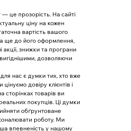
— це прозорість. На сайті
туальну ціну на кожен
аточна вартість вашого
на ще до його оформлення,
і акції, знижки та програни
 вигіднішими, дозволяючи
ля нас є думки тих, хто вже
цінуємо довіру клієнтів і
на сторінках товарів ви
 реальних покупців. Ці думки
рийняти обґрунтоване
коналювати роботу. Ми
ваша впевненість у нашому