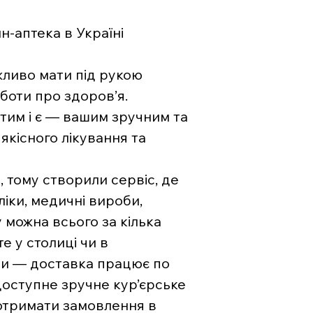
-аптека в Україні
жливо мати під рукою
боти про здоров’я.
тим і є — вашим зручним та
якісного лікування та
, тому створили сервіс, де
ліки, медичні вироби,
 можна всього за кілька
е у столиці чи в
ни — доставка працює по
 доступне зручне кур’єрське
отримати замовлення в