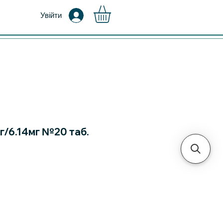
Увійти
г/6.14мг №20 таб.
на