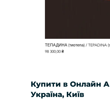
ТЕПАДИНА (тиотепа) / TEPADINA (t
Ціна
98 300,00 ₴
Купити в Онлайн А
Україна, Київ