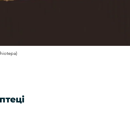
hiotepa)
Швидкий перегляд
птеці