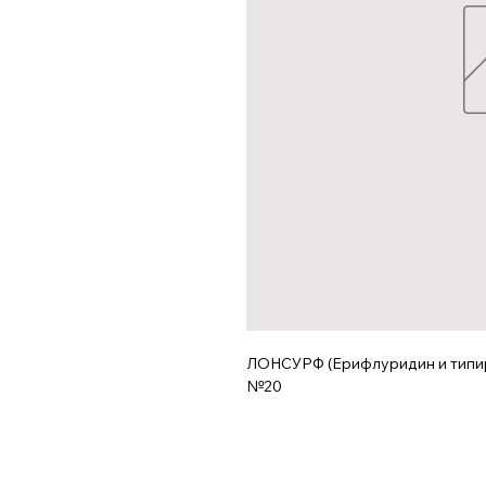
ЛОНСУРФ (Ерифлуридин и типира
№20