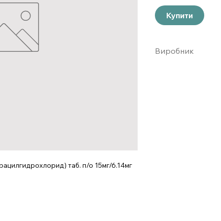
Купити
Виробник
Серв`є, Франция
цилгидрохлорид) таб. п/о 15мг/6.14мг 