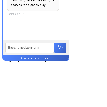
обирайте зручність та
надійність.
З повагою, команда інтернет-
аптеки Єврохелп. Будьте
здорові!
Супутні товари