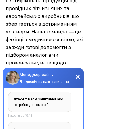
сертифікована продукція від
провідних вітчизняних та
європейських виробників, що
зберігається з дотриманням
усіх норм. Наша команда — це
фахівці з медичною освітою, які
завжди готові допомогти з
підбором аналогів чи
проконсультувати щодо
застосування.
Єврохелп — це більше ніж
аптека. Це сучасний підхід до
турботи про себе та своїх
рідних, де поєднуються
доступність, якість та
швидкість. Довірте своє
здоров’я професіоналам —