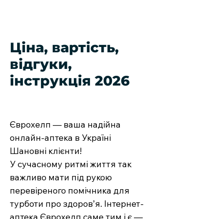
Ціна, вартість,
відгуки,
інструкція 2026
Єврохелп — ваша надійна
онлайн-аптека в Україні
Шановні клієнти!
У сучасному ритмі життя так
важливо мати під рукою
перевіреного помічника для
турботи про здоров’я. Інтернет-
аптека Єврохелп саме тим і є —