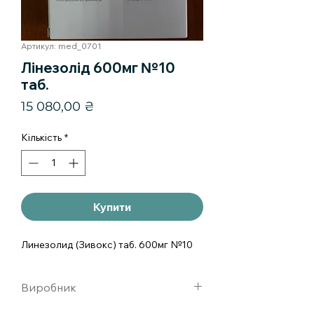
Артикул: med_0701
Лінезолід 600мг №10
таб.
Ціна
15 080,00 ₴
Кількість
*
Купити
Линезолид (Зивокс) таб. 600мг №10
Виробник
Фармконцепт