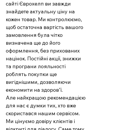
сайті Єврохелп ви завжди
знайдете актуальну ціну на
кожен товар. Ми контролюємо,
щоб остаточна вартість вашого
замовлення була чітко
визначена ще до його
оформлення, без прихованих
націнок. Постійні акції, знижки
та програни лояльності
роблять покупки ще
вигіднішими, дозволяючи
економити на здоров’ї.
Але найкращою рекомендацією
для нас є думки тих, хто вже
скористався нашим сервісом.
Ми цінуємо довіру клієнтів і
відкриті для діалогу. Саме тому