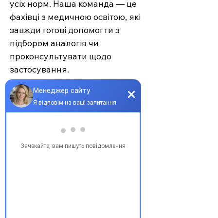
усіх норм. Наша команда — це
фахівці з медичною освітою, які
завжди готові допомогти з
підбором аналогів чи
проконсультувати щодо
застосування.
Єврохелп — це більше ніж
аптека. Це сучасний підхід до
турботи про себе та своїх
рідних, де поєднуються
доступність, якість та
швидкість. Довірте своє
здоров’я професіоналам —
обирайте зручність та
надійність.
З повагою, команда інтернет-
аптеки Єврохелп. Будьте