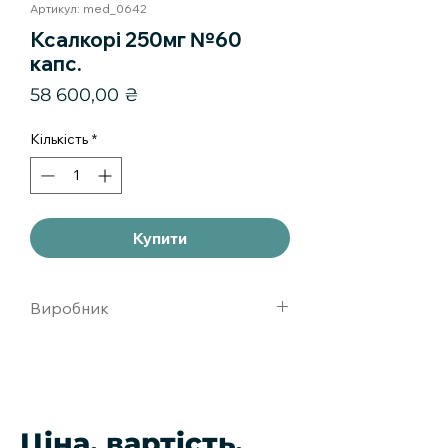
Артикул: med_0642
Ксалкорі 250мг №60
капс.
Ціна
58 600,00 ₴
Кількість
*
Купити
Виробник
Пфайзер Менюфекчуринг
ДойчлендгмбХ,германия/США.
Ціна, вартість,