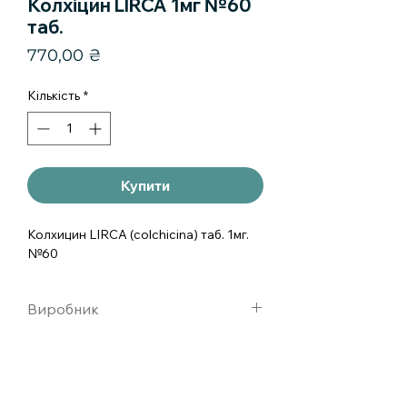
Колхіцин LIRCA 1мг №60
таб.
Ціна
770,00 ₴
Кількість
*
Купити
Колхицин LIRCA (colchicina) таб. 1мг. 
№60
Виробник
Италия