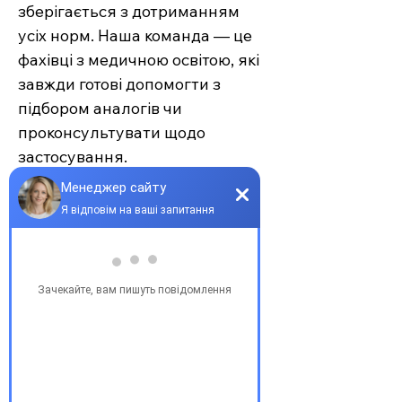
зберігається з дотриманням
усіх норм. Наша команда — це
фахівці з медичною освітою, які
завжди готові допомогти з
підбором аналогів чи
проконсультувати щодо
застосування.
Єврохелп — це більше ніж
аптека. Це сучасний підхід до
турботи про себе та своїх
рідних, де поєднуються
доступність, якість та
швидкість. Довірте своє
здоров’я професіоналам —
обирайте зручність та
надійність.
З повагою, команда інтернет-