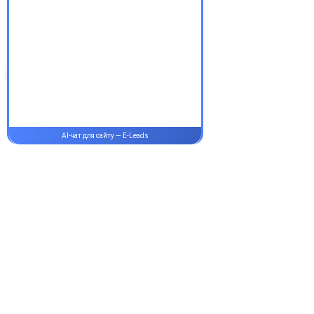
аптеки Єврохелп. Будьте
здорові!
Супутні товари