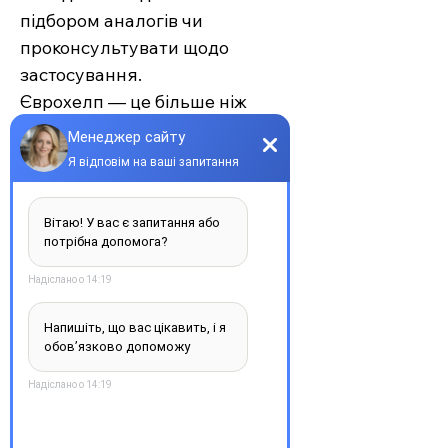
підбором аналогів чи
проконсультувати щодо
застосування.
Єврохелп — це більше ніж
аптека. Це сучасний підхід до
турботи про себе та своїх
рідних, де поєднуються
доступність, якість та
швидкість. Довірте своє
здоров’я професіоналам —
обирайте зручність та
надійність.
З повагою, команда інтернет-
аптеки Єврохелп. Будьте
здорові!