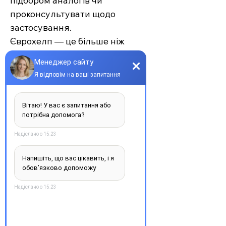
підбором аналогів чи
проконсультувати щодо
застосування.
Єврохелп — це більше ніж
аптека. Це сучасний підхід до
турботи про себе та своїх
рідних, де поєднуються
доступність, якість та
швидкість. Довірте своє
здоров’я професіоналам —
обирайте зручність та
надійність.
З повагою, команда інтернет-
аптеки Єврохелп. Будьте
здорові!