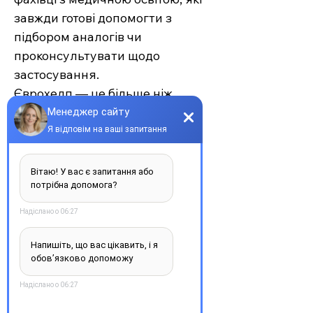
завжди готові допомогти з
підбором аналогів чи
проконсультувати щодо
застосування.
Єврохелп — це більше ніж
аптека. Це сучасний підхід до
турботи про себе та своїх
рідних, де поєднуються
доступність, якість та
швидкість. Довірте своє
здоров’я професіоналам —
обирайте зручність та
надійність.
З повагою, команда інтернет-
аптеки Єврохелп. Будьте
здорові!