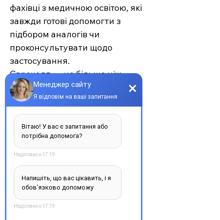
фахівці з медичною освітою, які
завжди готові допомогти з
підбором аналогів чи
проконсультувати щодо
застосування.
Єврохелп — це більше ніж
аптека. Це сучасний підхід до
турботи про себе та своїх
рідних, де поєднуються
доступність, якість та
швидкість. Довірте своє
здоров’я професіоналам —
обирайте зручність та
надійність.
З повагою, команда інтернет-
аптеки Єврохелп. Будьте
здорові!