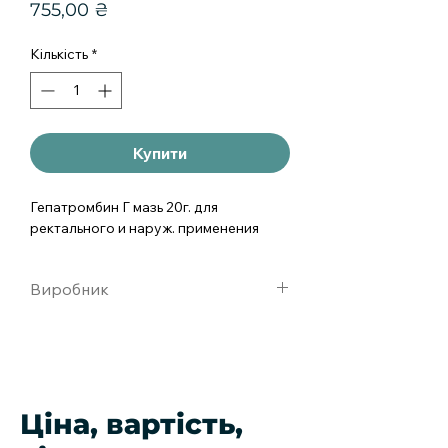
Ціна
755,00 ₴
Кількість
*
Купити
Гепатромбин Г мазь 20г. для 
ректального и наруж. применения
Виробник
хемофарм ад, сербия
Ціна, вартість,