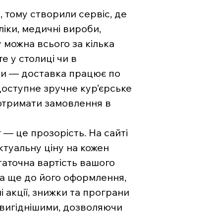
, тому створили сервіс, де
ліки, медичні вироби,
 можна всього за кілька
е у столиці чи в
ни — доставка працює по
 доступне зручне кур’єрське
отримати замовлення в
— це прозорість. На сайті
туальну ціну на кожен
аточна вартість вашого
на ще до його оформлення,
і акції, знижки та програни
 вигіднішими, дозволяючи