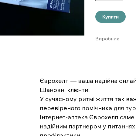
Купити
Виробник
Хайелтек Великобр
Єврохелп — ваша надійна онлайн
Шановні клієнти!
У сучасному ритмі життя так ва
перевіреного помічника для тур
Інтернет-аптека Єврохелп саме 
надійним партнером у питаннях 
профілактики.