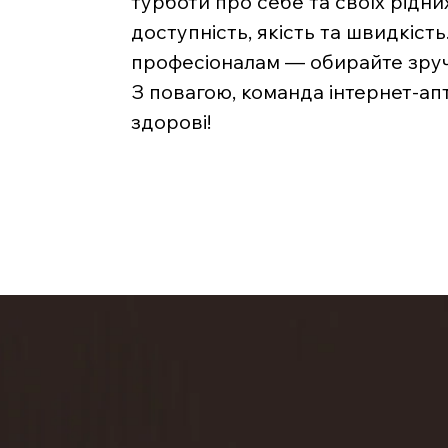
турботи про себе та своїх рідни
доступність, якість та швидкість
професіоналам — обирайте зручн
З повагою, команда інтернет-ап
здорові!