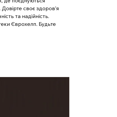
х, де поєднуються
. Довірте своє здоров’я
ість та надійність.
теки Єврохелп. Будьте