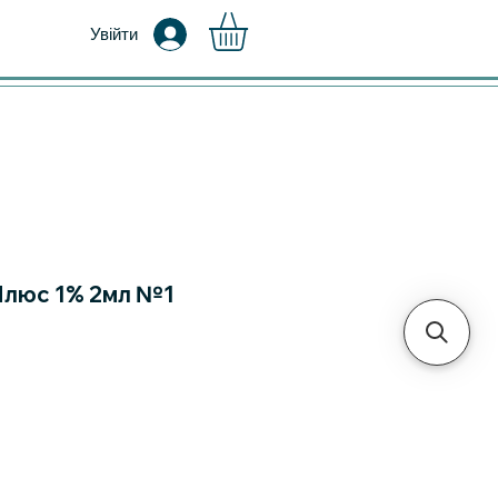
Увійти
люс 1% 2мл №1
а