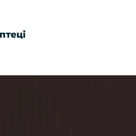
птеці