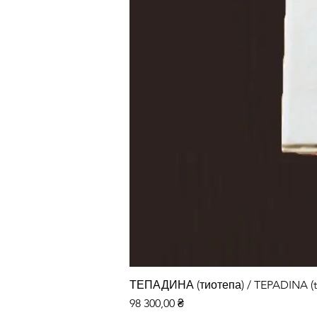
ТЕПАДИНА (тиотепа) / TEPADINA (t
Ціна
98 300,00 ₴