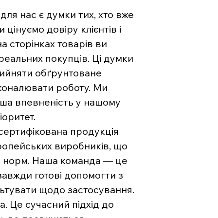
ля нас є думки тих, хто вже
цінуємо довіру клієнтів і
на сторінках товарів ви
 реальних покупців. Ці думки
рийняти обґрунтоване
коналювати роботу. Ми
ваша впевненість у нашому
іоритет.
 сертифікована продукція
вропейських виробників, що
х норм. Наша команда — це
 завжди готові допомогти з
льтувати щодо застосування.
. Це сучасний підхід до