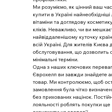
Ми розуміємо, як цінний ваш час
купити в Україні найнеобхідніші 
вітаміни та доглядову косметику
кліків. Неважливо, чи ви мешкаєт
найвіддаленішому куточку краї
всій Україні. Для жителів Києва
обслуговування, що дозволить 
мінімальні терміни.
Одна з наших ключових переваг 
Єврохелп ви завжди знайдете ак
товар. Ми контролюємо, щоб ост
замовлення була чітко визначе
без прихованих націнок. Постійн
лояльності роблять покупки ще
економити на здоров’ї.