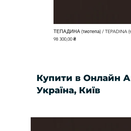
ТЕПАДИНА (тиотепа) / TEPADINA (t
Ціна
98 300,00 ₴
Купити в Онлайн А
Україна, Київ