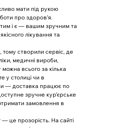
жливо мати під рукою
боти про здоров’я.
тим і є — вашим зручним та
якісного лікування та
, тому створили сервіс, де
ліки, медичні вироби,
 можна всього за кілька
е у столиці чи в
ни — доставка працює по
 доступне зручне кур’єрське
отримати замовлення в
— це прозорість. На сайті