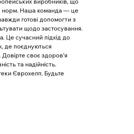
вропейських виробників, що
х норм. Наша команда — це
 завжди готові допомогти з
льтувати щодо застосування.
. Це сучасний підхід до
х, де поєднуються
. Довірте своє здоров’я
ість та надійність.
теки Єврохелп. Будьте