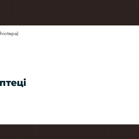
hiotepa)
Швидкий перегляд
птеці