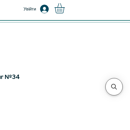
Увійти
мг №34
а