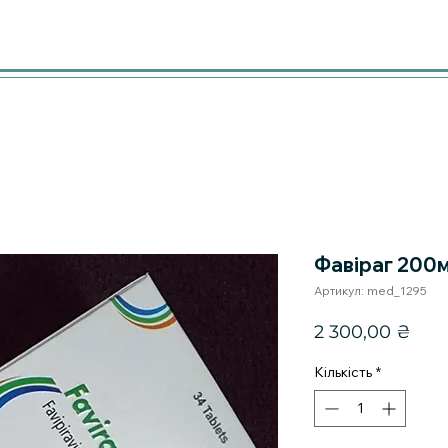
Фавіраг 200
Артикул: med_1295
Цін
2 300,00 ₴
Кількість
*