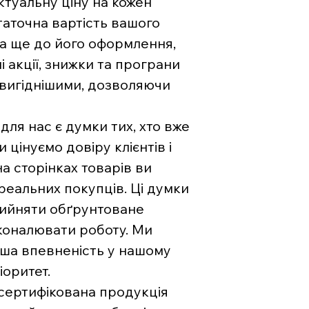
туальну ціну на кожен
аточна вартість вашого
на ще до його оформлення,
і акції, знижки та програни
 вигіднішими, дозволяючи
ля нас є думки тих, хто вже
цінуємо довіру клієнтів і
на сторінках товарів ви
 реальних покупців. Ці думки
рийняти обґрунтоване
коналювати роботу. Ми
ваша впевненість у нашому
іоритет.
 сертифікована продукція