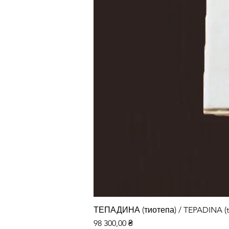
ТЕПАДИНА (тиотепа) / TEPADINA (t
Ціна
98 300,00 ₴