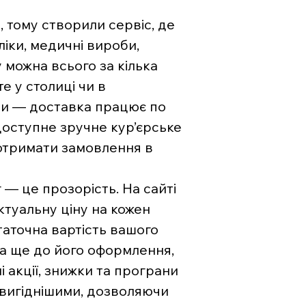
, тому створили сервіс, де
ліки, медичні вироби,
 можна всього за кілька
е у столиці чи в
ни — доставка працює по
 доступне зручне кур’єрське
отримати замовлення в
— це прозорість. На сайті
туальну ціну на кожен
аточна вартість вашого
на ще до його оформлення,
і акції, знижки та програни
 вигіднішими, дозволяючи