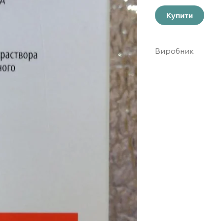
Купити
Виробник
бакстер онколоджи