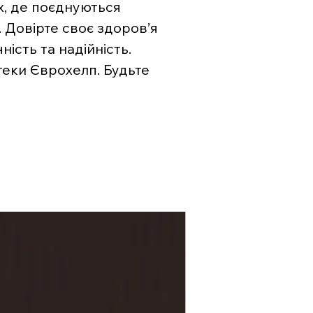
х, де поєднуються
. Довірте своє здоров’я
ість та надійність.
теки Єврохелп. Будьте