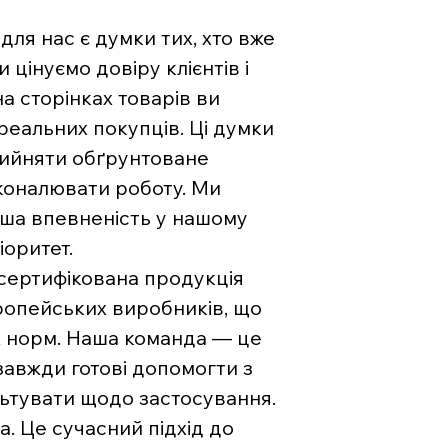
ля нас є думки тих, хто вже
цінуємо довіру клієнтів і
на сторінках товарів ви
 реальних покупців. Ці думки
рийняти обґрунтоване
коналювати роботу. Ми
ваша впевненість у нашому
іоритет.
 сертифікована продукція
вропейських виробників, що
х норм. Наша команда — це
 завжди готові допомогти з
льтувати щодо застосування.
. Це сучасний підхід до