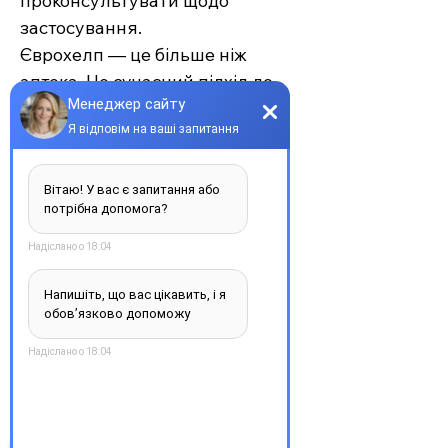
проконсультувати щодо
застосування.
Єврохелп — це більше ніж
аптека. Це сучасний підхід до
турботи про себе та своїх
рідних, де поєднуються
доступність, якість та
швидкість. Довірте своє
здоров’я професіоналам —
обирайте зручність та
надійність.
З повагою, команда інтернет-
аптеки Єврохелп. Будьте
здорові!