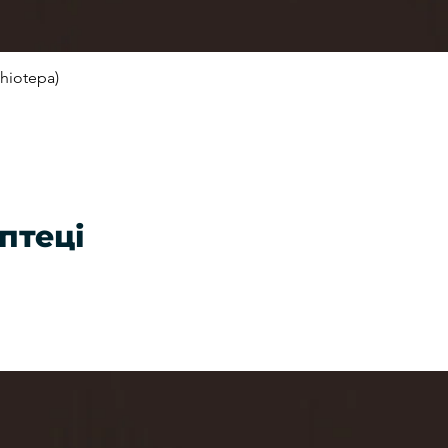
hiotepa)
Швидкий перегляд
птеці