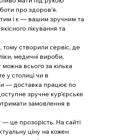
жливо мати під рукою
боти про здоров’я.
тим і є — вашим зручним та
якісного лікування та
, тому створили сервіс, де
ліки, медичні вироби,
 можна всього за кілька
е у столиці чи в
ни — доставка працює по
 доступне зручне кур’єрське
отримати замовлення в
— це прозорість. На сайті
туальну ціну на кожен