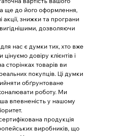
аточна вартість вашого
на ще до його оформлення,
і акції, знижки та програни
 вигіднішими, дозволяючи
ля нас є думки тих, хто вже
цінуємо довіру клієнтів і
на сторінках товарів ви
 реальних покупців. Ці думки
рийняти обґрунтоване
коналювати роботу. Ми
ваша впевненість у нашому
іоритет.
 сертифікована продукція
вропейських виробників, що