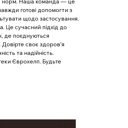
х норм. Наша команда — це
 завжди готові допомогти з
льтувати щодо застосування.
. Це сучасний підхід до
х, де поєднуються
. Довірте своє здоров’я
ість та надійність.
теки Єврохелп. Будьте