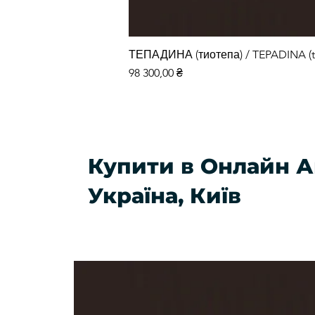
ТЕПАДИНА (тиотепа) / TEPADINA (t
Ціна
98 300,00 ₴
Купити в Онлайн А
Україна, Київ