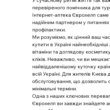
У сучасному ритмі життя так ва
перевіреного помічника для тур
Інтернет-аптека Єврохелп саме 
надійним партнером у питаннях 
профілактики.
Ми розуміємо, як цінний ваш час
купити в Україні найнеобхідніші 
вітаміни та доглядову косметику
кліків. Неважливо, чи ви мешкаєт
найвіддаленішому куточку краї
всій Україні. Для жителів Києва
обслуговування, що дозволить 
мінімальні терміни.
Одна з наших ключових переваг 
Єврохелп ви завжди знайдете ак