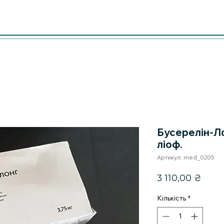
Бусерелін-Л
ліоф.
Артикул: med_0205
Ціна
3 110,00 ₴
Кількість
*