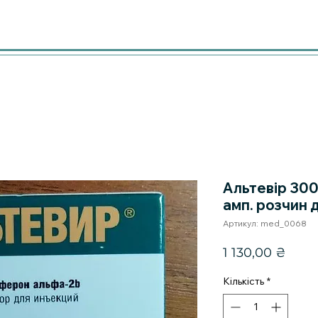
Альтевір 30
амп. розчин д
Артикул: med_0068
Ціна
1 130,00 ₴
Кількість
*