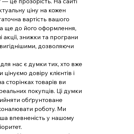
— це прозорість. На сайті
туальну ціну на кожен
аточна вартість вашого
на ще до його оформлення,
і акції, знижки та програни
 вигіднішими, дозволяючи
ля нас є думки тих, хто вже
цінуємо довіру клієнтів і
на сторінках товарів ви
 реальних покупців. Ці думки
рийняти обґрунтоване
коналювати роботу. Ми
ваша впевненість у нашому
іоритет.