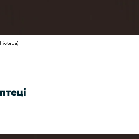
hiotepa)
Швидкий перегляд
птеці