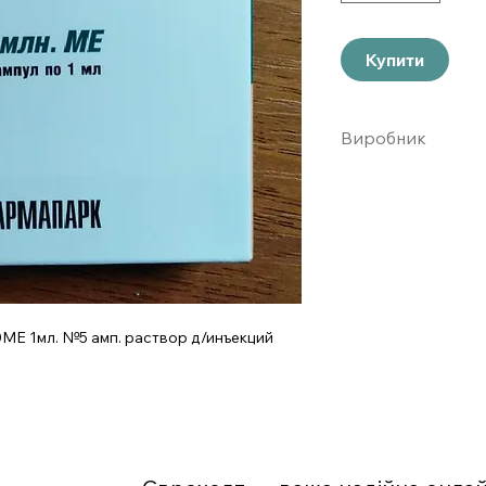
Купити
Виробник
Фармапарк
МЕ 1мл. №5 амп. раствор д/инъекций