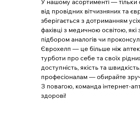
У нашому асортименті — тільки
від провідних вітчизняних та є
зберігається з дотриманням усі
фахівці з медичною освітою, які
підбором аналогів чи проконсу
Єврохелп — це більше ніж аптека
турботи про себе та своїх рідни
доступність, якість та швидкість
професіоналам — обирайте зручн
З повагою, команда інтернет-ап
здорові!