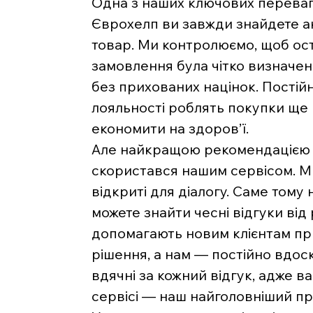
Одна з наших ключових переваг 
Єврохелп ви завжди знайдете ак
товар. Ми контролюємо, щоб ост
замовлення була чітко визначе
без прихованих націнок. Постійн
лояльності роблять покупки ще
економити на здоров’ї.
Але найкращою рекомендацією д
скористався нашим сервісом. Ми 
відкриті для діалогу. Саме тому 
можете знайти чесні відгуки від
допомагають новим клієнтам п
рішення, а нам — постійно вдос
вдячні за кожний відгук, адже 
сервісі — наш найголовніший пр