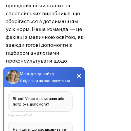
провідних вітчизняних та
європейських виробників, що
зберігається з дотриманням
усіх норм. Наша команда — це
фахівці з медичною освітою, які
завжди готові допомогти з
підбором аналогів чи
проконсультувати щодо
застосування.
Єврохелп — це більше ніж
аптека. Це сучасний підхід до
турботи про себе та своїх
рідних, де поєднуються
доступність, якість та
швидкість. Довірте своє
здоров’я професіоналам —