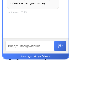
обирайте зручність та
надійність.
З повагою, команда інтернет-
аптеки Єврохелп. Будьте
здорові!
Супутні товари