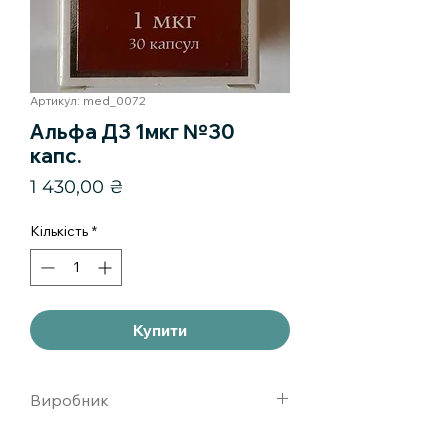
Артикул: med_0072
Альфа Д3 1мкг №30
капс.
Ціна
1 430,00 ₴
Кількість
*
Купити
Виробник
тева фармацевтикал индастриз лтд