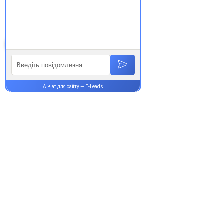
аптеки Єврохелп. Будьте
здорові!
Супутні товари