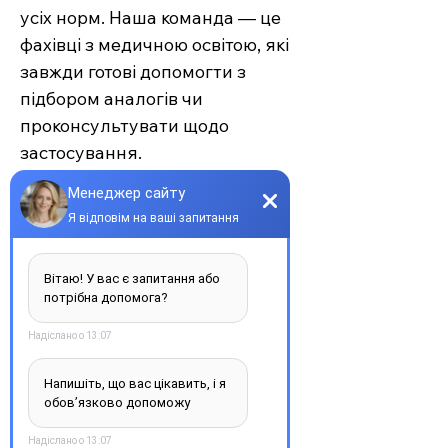
усіх норм. Наша команда — це
фахівці з медичною освітою, які
завжди готові допомогти з
підбором аналогів чи
проконсультувати щодо
застосування.
Єврохелп — це більше ніж
аптека. Це сучасний підхід до
турботи про себе та своїх
рідних, де поєднуються
доступність, якість та
швидкість. Довірте своє
здоров’я професіоналам —
обирайте зручність та
надійність.
З повагою, команда інтернет-