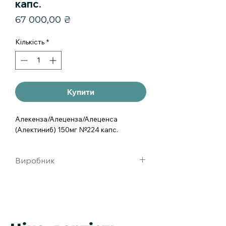
капс.
Ціна
67 000,00 ₴
Кількість
*
Купити
Алекенза/Алеценза/Алеценса 
(Алектиниб) 150мг №224 капс.
Виробник
Нoffmann-la roche. швейцария