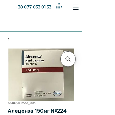
+38 077 033 01 33
Артикул: med_0053
Алеценза 150мг №224