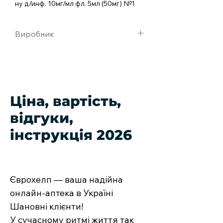
ну д/инф. 10мг/мл фл. 5мл (50мг) №1
Виробник
МедакгмбХ, Нимеччина
Ціна, вартість,
відгуки,
інструкція 2026
Єврохелп — ваша надійна
онлайн-аптека в Україні
Шановні клієнти!
У сучасному ритмі життя так