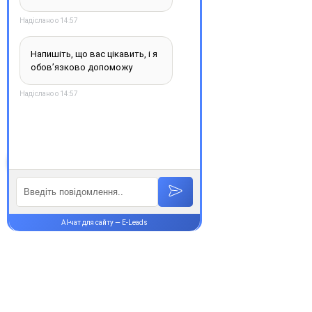
рідних, де поєднуються
доступність, якість та
швидкість. Довірте своє
здоров’я професіоналам —
обирайте зручність та
надійність.
З повагою, команда інтернет-
аптеки Єврохелп. Будьте
здорові!
Супутні товари