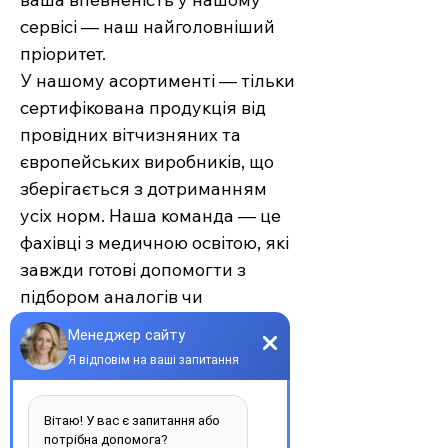
сервісі — наш найголовніший
пріоритет.
У нашому асортименті — тільки
сертифікована продукція від
провідних вітчизняних та
європейських виробників, що
зберігається з дотриманням
усіх норм. Наша команда — це
фахівці з медичною освітою, які
завжди готові допомогти з
підбором аналогів чи
проконсультувати щодо
застосування.
Єврохелп — це більше ніж
аптека. Це сучасний підхід до
турботи про себе та своїх