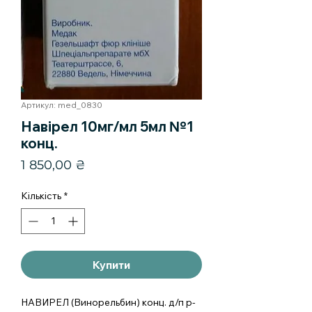
Артикул: med_0830
Навірел 10мг/мл 5мл №1
конц.
Ціна
1 850,00 ₴
Кількість
*
Купити
НАВИРЕЛ (Винорельбин) конц. д/п р-