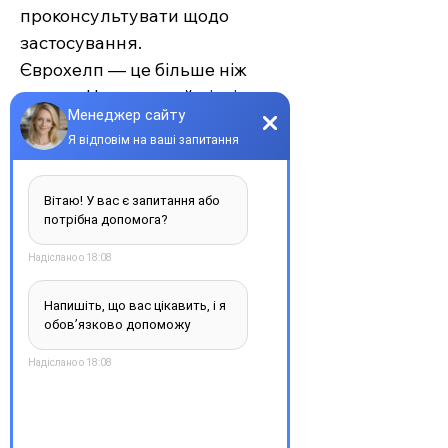
проконсультувати щодо
застосування.
Єврохелп — це більше ніж
аптека. Це сучасний підхід до
турботи про себе та своїх
рідних, де поєднуються
доступність, якість та
швидкість. Довірте своє
здоров’я професіоналам —
обирайте зручність та
надійність.
З повагою, команда інтернет-
аптеки Єврохелп. Будьте
здорові!